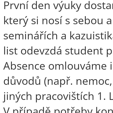
První den výuky dosta
který si nosí s sebou 
seminářích a kazuisti
list odevzdá student p
Absence omlouváme in
důvodů (např. nemoc,
jiných pracovištích 1. 
V případě potřeby kont