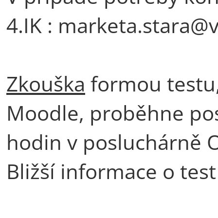
4.IK : marketa.stara@v
Zkouška
formou testu,
Moodle, proběhne pos
hodin v posluchárně Oč
Bližší informace o tes