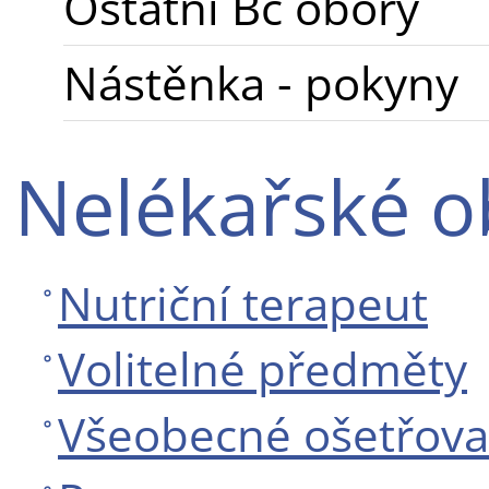
Ostatní Bc obory
Nástěnka - pokyny
Nelékařské o
Nutriční terapeut
Volitelné předměty
Všeobecné ošetřovat